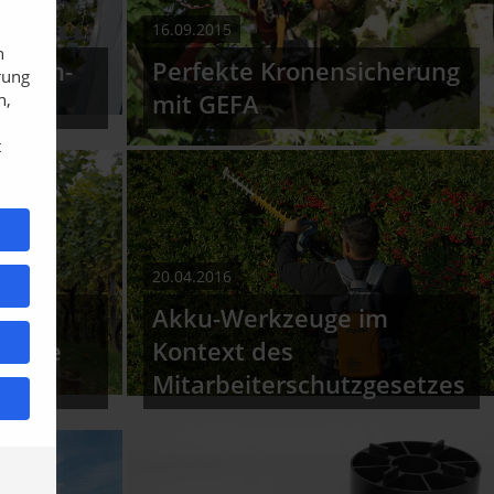
16.09.2015
n
hären-
Perfekte Kronensicherung
rung
n,
mit GEFA
t
20.04.2016
e
Akku-Werkzeuge im
ensive
Kontext des
Mitarbeiterschutzgesetzes