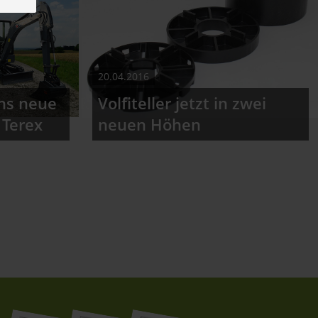
20.04.2016
hs neue
Volfiteller jetzt in zwei
 Terex
neuen Höhen