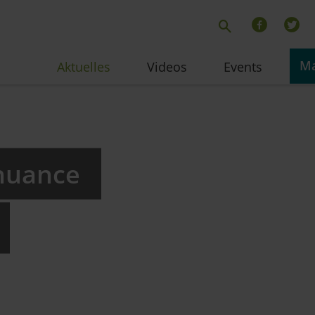
Ma
Aktuelles
Videos
Events
bnuance
t –
ert
-Anhänger
ng