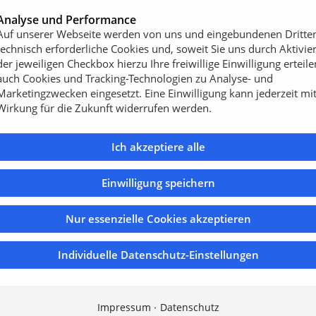
r
Analyse und Performance
19.04.2016
umpffräse SC40TX
Auf unserer Webseite werden von uns und eingebundenen Dritte
usiver
Dachgarten mit Sc
technisch erforderliche Cookies und, soweit Sie uns durch Aktivie
der jeweiligen Checkbox hierzu Ihre freiwillige Einwilligung erteile
attform
Charakter
auch Cookies und Tracking-Technologien zu Analyse- und
Marketingzwecken eingesetzt. Eine Einwilligung kann jederzeit mi
Wirkung für die Zukunft widerrufen werden.
Ich akzeptiere alle
20.04.2016
Einwilligung speichern
Profitechnik für di
Nur essenzielle Cookies akzeptieren
legelmäher AS 901
extensive und int
Klügere gibt nach
Pflege
Individuelle Datenschutz-Einstellungen
Impressum
Datenschutz