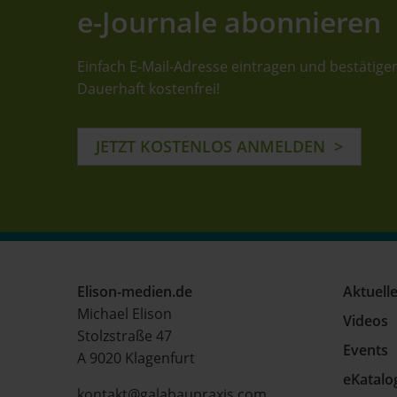
e-Journale abonnieren
Einfach E-Mail-Adresse eintragen und bestätige
Dauerhaft kostenfrei!
JETZT KOSTENLOS ANMELDEN
Elison-medien.de
Aktuell
Michael Elison
Videos
Stolzstraße 47
Events
A 9020 Klagenfurt
eKatalo
kontakt@galabaupraxis.com