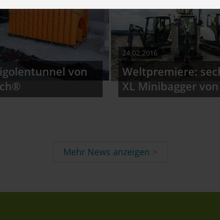
24.02.2016
igolentunnel von
Weltpremiere: sec
ech®
XL Minibagger von
Mehr News anzeigen