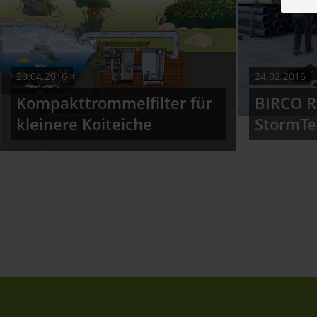
20.04.2016
24.02.2016
Kompakttrommelfilter für
BIRCO R
kleinere Koiteiche
StormT