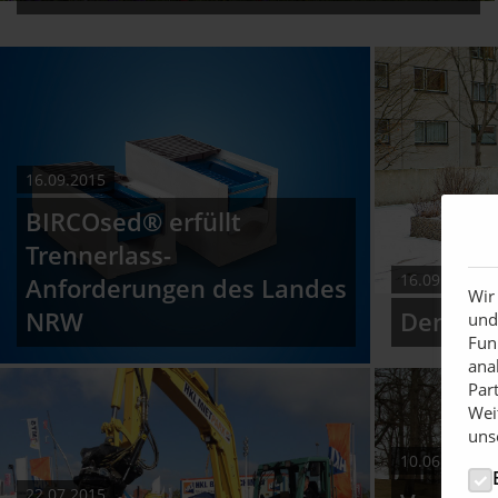
16.09.2015
BIRCOsed® erfüllt
Trennerlass-
16.09.2015
Anforderungen des Landes
Wir
NRW
Den Wint
und
Fun
ana
Par
Wei
uns
10.06.2015
22.07.2015