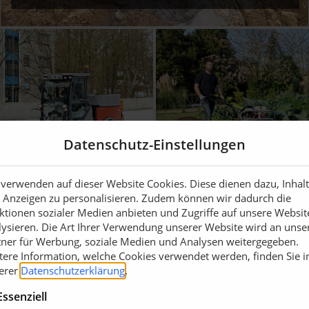
Datenschutz-Einstellungen
16.09.2015
Maschinen für jed
 verwenden auf dieser Website Cookies. Diese dienen dazu, Inhal
er gut im Griff
Jahreszeit
 Anzeigen zu personalisieren. Zudem können wir dadurch die
ktionen sozialer Medien anbieten und Zugriffe auf unsere Websit
lysieren. Die Art Ihrer Verwendung unserer Website wird an unse
tner für Werbung, soziale Medien und Analysen weitergegeben.
tere Information, welche Cookies verwendet werden, finden Sie i
erer
Datenschutzerklärung
.
Essenziell