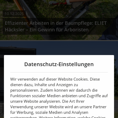
10.12.2025
Effizienter Arbeiten in der Baumpflege: ELIET
Häcksler – Ein Gewinn für Arboristen
Datenschutz-Einstellungen
Wir verwenden auf dieser Website Cookies. Diese
dienen dazu, Inhalte und Anzeigen zu
personalisieren. Zudem können wir dadurch die
Funktionen sozialer Medien anbieten und Zugriffe auf
10.12.2025
unsere Website analysieren. Die Art Ihrer
Verwendung unserer Website wird an unsere Partner
Bewährtes konsequent weiterentwickelt
für Werbung, soziale Medien und Analysen
weitergegeben. Weitere Information, welche Cookies