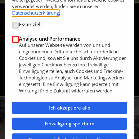
verwendet werden, finden Sie in unserer
Datenschutzerklärung
.
Essenziell
Analyse und Performance
Auf unserer Webseite werden von uns und
eingebundenen Dritten technisch erforderliche
Cookies und, soweit Sie uns durch Aktivierung der
jeweiligen Checkbox hierzu Ihre freiwillige
10.12.2025
Einwilligung erteilen, auch Cookies und Tracking-
Honda erweitert Mähroboter-Serie um neue
Technologien zu Analyse- und Marketingzwecken
kabellose Modelle
eingesetzt. Eine Einwilligung kann jederzeit mit
Wirkung für die Zukunft widerrufen werden.
Ich akzeptiere alle
Einwilligung speichern