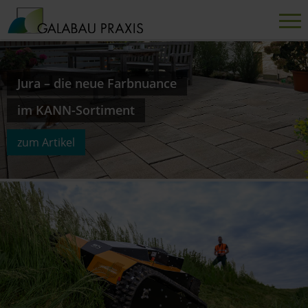
aktuelle Ausgabe
Jura – die neue Farbnuance
Eine Überlegung wert –
Späteres Mähen fördert
jetzt lesen
im KANN-Sortiment
PELLENC Lastenrad-Anhänger
Blumenzwiebelbildung
eJournal lesen
zum Artikel
zum Artikel
zum Artikel