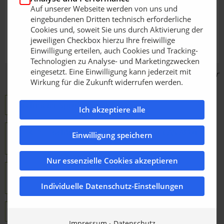
Auf unserer Webseite werden von uns und
eingebundenen Dritten technisch erforderliche
Cookies und, soweit Sie uns durch Aktivierung der
jeweiligen Checkbox hierzu Ihre freiwillige
Einwilligung erteilen, auch Cookies und Tracking-
Technologien zu Analyse- und Marketingzwecken
eingesetzt. Eine Einwilligung kann jederzeit mit
Bildquelle: Birchmeier
Wirkung für die Zukunft widerrufen werden.
Birchmeier Sprühtechnik AG
Ich akzeptiere alle
TLK 35 Hochleistungskompressor mit CAS Akku
Einwilligung speichern
und Ladegerät
Nur essenzielle Cookies akzeptieren
TLK 35 Hochleistungskompressor ohne Akku und
Ladegerät
Individuelle Datenschutz-Einstellungen
CAS Infoseite, wer ist dabei
Impressum
Datenschutz