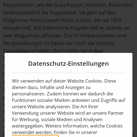
Pappelsorten, wie die Grau-Pappel, heimisch. Besonders
eindrucksvoll ist die Pappelallee. Sie geht auf den
Hofgärtner Franz Joseph Hüller zurück, der sie 1805
anlegen ließ. 400 italienische Pappeln ließ er damals an
zwei Wegachsen pflanzen. Durch Umbauarbeiten und
Neugestaltungen ist heute nur noch die östliche
Pappelallee erhalten. Doch nicht nur in Bad
Mergentheim zieren Pappeln die historischen
Datenschutz-Einstellungen
Gartenlandschaften. Im Schlossgarten Schwetzingen
treffen die Gäste in der Nähe des Merkurtempels
Wir verwenden auf dieser Website Cookies. Diese
ebenfalls auf italienische Pappeln, die dort nach dem
dienen dazu, Inhalte und Anzeigen zu
Plan des Gartenkünstlers Friedrich Ludwig von Sckell
personalisieren. Zudem können wir dadurch die
gepflanzt wurden.
Funktionen sozialer Medien anbieten und Zugriffe auf
Welchen Herausforderungen sich die Gärtnereien der
unsere Website analysieren. Die Art Ihrer
Staatlichen Schlösser und Gärten stellen, zeigt eine
Verwendung unserer Website wird an unsere Partner
Ausstellung im Schlossgarten Schwetzingen. Bis
für Werbung, soziale Medien und Analysen
weitergegeben. Weitere Information, welche Cookies
Sonntag, 1. November, können Sie bei „Klimawandel in
verwendet werden, finden Sie in unserer
historischen Gärten“ mehr über die Folgen erfahren und