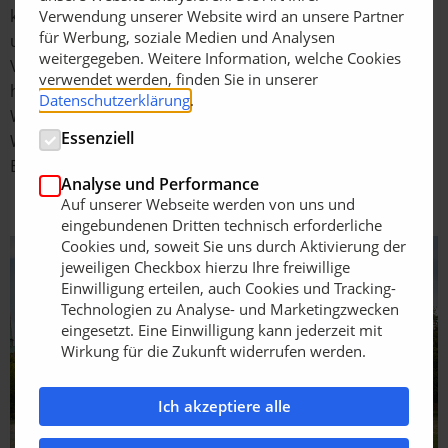
klösterlichen Lebens. „Pflasterklinker erlauben auf ein
Verwendung unserer Website wird an unsere Partner
für Werbung, soziale Medien und Analysen
und derselben Fläche die unterschiedlichsten
weitergegeben. Weitere Information, welche Cookies
Variationen und ergeben am Ende trotzdem ein
verwendet werden, finden Sie in unserer
harmonisches Gesamtbild“, schwärmt Sabine
Datenschutzerklärung
.
Webersinke. „Allein deswegen handelt es sich für die
Essenziell
Wege des Doberaner Klostergeländes um das perfekte
Baumaterial.“
Analyse und Performance
Auf unserer Webseite werden von uns und
eingebundenen Dritten technisch erforderliche
Cookies und, soweit Sie uns durch Aktivierung der
jeweiligen Checkbox hierzu Ihre freiwillige
Einwilligung erteilen, auch Cookies und Tracking-
Technologien zu Analyse- und Marketingzwecken
eingesetzt. Eine Einwilligung kann jederzeit mit
Wirkung für die Zukunft widerrufen werden.
Ich akzeptiere alle