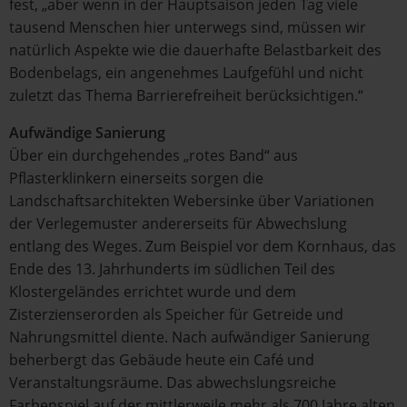
fest, „aber wenn in der Hauptsaison jeden Tag viele
tausend Menschen hier unterwegs sind, müssen wir
natürlich Aspekte wie die dauerhafte Belastbarkeit des
Bodenbelags, ein angenehmes Laufgefühl und nicht
zuletzt das Thema Barrierefreiheit berücksichtigen.“
Aufwändige Sanierung
Über ein durchgehendes „rotes Band“ aus
Pflasterklinkern einerseits sorgen die
Landschaftsarchitekten Webersinke über Variationen
der Verlegemuster andererseits für Abwechslung
entlang des Weges. Zum Beispiel vor dem Kornhaus, das
Ende des 13. Jahrhunderts im südlichen Teil des
Klostergeländes errichtet wurde und dem
Zisterzienserorden als Speicher für Getreide und
Nahrungsmittel diente. Nach aufwändiger Sanierung
beherbergt das Gebäude heute ein Café und
Veranstaltungsräume. Das abwechslungsreiche
Farbenspiel auf der mittlerweile mehr als 700 Jahre alten