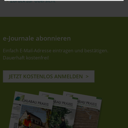
Zurück zur Übersicht
e-Journale abonnieren
Einfach E-Mail-Adresse eintragen und bestätigen.
Dauerhaft kostenfrei!
JETZT KOSTENLOS ANMELDEN