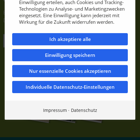
Einwilligung erteilen, auch Cookies und Tracking-
Technologien zu Analyse- und Marketingzwecken
Einfach E-Mail-Adresse eintragen und bestätigen.
eingesetzt. Eine Einwilligung kann jederzeit mit
Dauerhaft kostenfrei!
Wirkung für die Zukunft widerrufen werden.
Ich akzeptiere alle
JETZT KOSTENLOS ANMELDEN
Einwilligung speichern
Nur essenzielle Cookies akzeptieren
Individuelle Datenschutz-Einstellungen
Impressum
Datenschutz