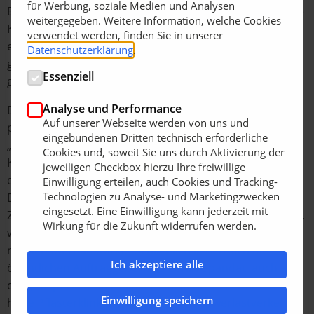
für Werbung, soziale Medien und Analysen
Beteiligten begutachtet“, so Tobias Heim. „Mal waren die
weitergegeben. Weitere Information, welche Cookies
Klinker etwas zu gelb, mal etwas zu grau oder sahen
verwendet werden, finden Sie in unserer
einfach zu neu aus. Das richtige Farbspiel und die
Datenschutzerklärung
.
gewünschte Wirkung zu treffen, war schon eine recht
Essenziell
große Herausforderung.“
Analyse und Performance
Die Herausforderung ging allerdings noch über die
Auf unserer Webseite werden von uns und
passende Farbe der Pflasterklinker hinaus. Tobias Heim:
eingebundenen Dritten technisch erforderliche
„Strangpress-Klinker als Würfel mit exakt 14 Zentimeter
Cookies und, soweit Sie uns durch Aktivierung der
Kantenlänge herzustellen, ist technisch kaum
jeweiligen Checkbox hierzu Ihre freiwillige
darstellbar. Wir konnten uns dann aber mit der
Einwilligung erteilen, auch Cookies und Tracking-
Technologien zu Analyse- und Marketingzwecken
Denkmalpflege darauf einigen, dass die Ziegel mit 15
eingesetzt. Eine Einwilligung kann jederzeit mit
Zentimeter Kantenlänge etwas größer ausfallen würden,
Wirkung für die Zukunft widerrufen werden.
was sich auf das Gesamtbild der Pflasterung aber nicht
nennenswert auswirkt.“ Schließlich ließen sich die
Ich akzeptiere alle
öffentlichen Auftraggeber aus Berlin-Spandau auch auf
das „Abspecken“ der Klinker ein, denn 15 Zentimeter
Einwilligung speichern
hohe Pflasterklinker sind selbst für Schwerlastverkehr