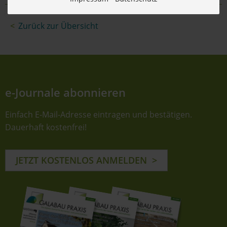
Zurück zur Übersicht
e-Journale abonnieren
Einfach E-Mail-Adresse eintragen und bestätigen.
Dauerhaft kostenfrei!
JETZT KOSTENLOS ANMELDEN