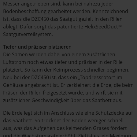
Messer angetrieben sind, kann bei nahezu jeder
Bodenbeschaffung gearbeitet werden. Kennzeichnend
ist, dass die DZC450 das Saatgut gezielt in den Rillen
ablegt. Dafür sorgt das patentierte HelixSeedDuct™
Saatgutverteilsystem.
Tiefer und präziser platzieren
Die Samen werden dabei von einem zusätzlichen
Luftstrom noch etwas tiefer und präziser in der Rille
platziert. So kann der Keimprozess schneller beginnen.
Neu bei der DZC450 ist, dass ein „Topdressrotor“ im
Gehäuse angebracht ist. Er zerkleinert die Erde, die beim
Fräsen der Rillen freigesetzt wurde, und wirft sie mit
zusätzlicher Geschwindigkeit über das Saatbett aus.
Die Erde legt sich im Anschluss wie eine Schutzdecke auf
das Saatbett. So trocknet der Boden weniger schnell
aus, was das Aufgehen des keimenden Grases fördert
und die Wachstumsrate erhöht. Ziel ist es, ein Maximum