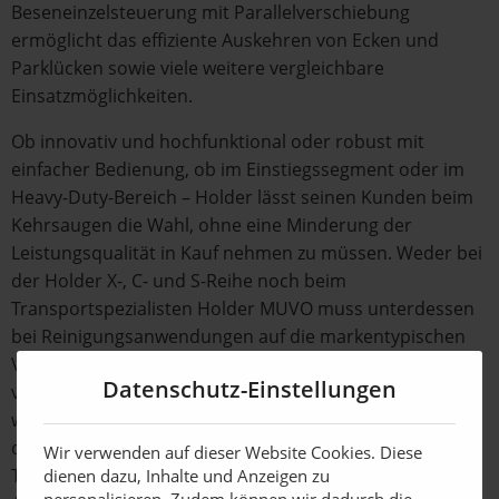
Beseneinzelsteuerung mit Parallelverschiebung
ermöglicht das effiziente Auskehren von Ecken und
Parklücken sowie viele weitere vergleichbare
Einsatzmöglichkeiten.
Ob innovativ und hochfunktional oder robust mit
einfacher Bedienung, ob im Einstiegssegment oder im
Heavy-Duty-Bereich – Holder lässt seinen Kunden beim
Kehrsaugen die Wahl, ohne eine Minderung der
Leistungsqualität in Kauf nehmen zu müssen. Weder bei
der Holder X-, C- und S-Reihe noch beim
Transportspezialisten Holder MUVO muss unterdessen
bei Reinigungsanwendungen auf die markentypischen
Vorteile Kompaktheit, Wendigkeit und Arbeitskomfort
Datenschutz-Einstellungen
verzichtet werden. Die Möglichkeit zur Umrüstung für
weitere Anwendungen auf höchstem Niveau, sei es in
der Grünpflege, im Winterdienst oder bei
Wir verwenden auf dieser Website Cookies. Diese
Transportaufgaben, runden das multifunktionale
dienen dazu, Inhalte und Anzeigen zu