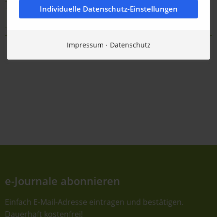
Individuelle Datenschutz-Einstellungen
Modell LD 250 BT
Modell LD 520
Impressum
Datenschutz
Zurück zur Übersicht
e-Journale abonnieren
Einfach E-Mail-Adresse eintragen und bestätigen.
Dauerhaft kostenfrei!