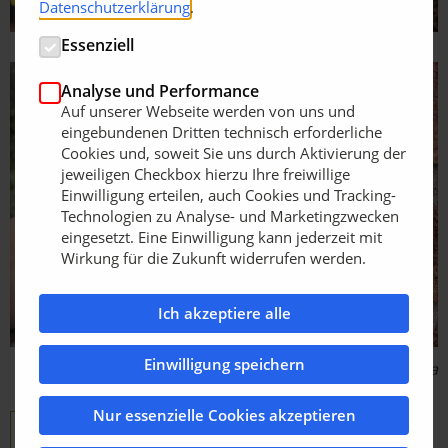
Datenschutzerklärung
.
Essenziell
Analyse und Performance
Auf unserer Webseite werden von uns und
eingebundenen Dritten technisch erforderliche
Cookies und, soweit Sie uns durch Aktivierung der
jeweiligen Checkbox hierzu Ihre freiwillige
Einwilligung erteilen, auch Cookies und Tracking-
Technologien zu Analyse- und Marketingzwecken
eingesetzt. Eine Einwilligung kann jederzeit mit
Wirkung für die Zukunft widerrufen werden.
Ich akzeptiere alle
Einwilligung speichern
Bildquelle: Florians Gartenwelt / Stabila
Nur essenzielle Cookies akzeptieren
STABILA Messgeräte
Modell LD 530 BT