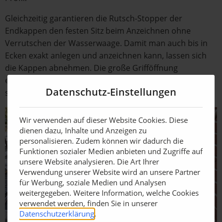
Gleichzeitig garantieren die Rutsch-Stopper der
Endkappen den festen Sitz beim Anzeichnen ohne
Verrutschen der Wasserwaage. Damit man auch bis in
Ecken exakt anlegen und anzeichnen kann, lassen sich
die Kappen abnehmen. Die große Grifföffnung
ermöglicht zudem eine optimale Handhabung und den
Datenschutz-Einstellungen
sicheren Halt bei allen Arbeiten.
Wir verwenden auf dieser Website Cookies. Diese
dienen dazu, Inhalte und Anzeigen zu
personalisieren. Zudem können wir dadurch die
Funktionen sozialer Medien anbieten und Zugriffe auf
unsere Website analysieren. Die Art Ihrer
Verwendung unserer Website wird an unsere Partner
für Werbung, soziale Medien und Analysen
weitergegeben. Weitere Information, welche Cookies
verwendet werden, finden Sie in unserer
Datenschutzerklärung
.