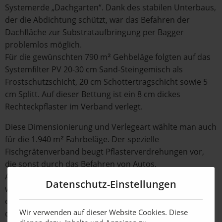
Systemerde „Dachgarten“. Dank des stabilen Unterbaus,
der die Abdichtung schützt, war das Befahren der
Dachfläche zur Substrataufbringung per Bagger
problemlos möglich.
Für die gewünschten 790 m² Gehbeläge folgten auf das
Systemfilter PV 20-30 cm Sand-Steingemisch als
Frostschutzschicht, 20 cm Schottertragschicht sowie 5
cm Splitt. Auf dieser Bettung ist ein 8 cm dickes
Rechteckpflaster im Verband verlegt.
Diese Dimensionierung und Verlegeart wählte man auch
für die 1.940 m² Fahrbeläge. Der spezielle
Fischgrätenverband beugt Pflasterverdrehungen vor,
die sonst durch das Befahren von Autos,
Abfallentsorger- und Feuerwehr-Fahrzeugen entstehen
Datenschutz-Einstellungen
würden. Darunter befindet sich mit 40-60 cm eine
entsprechend höhere Schottertragschicht sowie eine 5
Wir verwenden auf dieser Website Cookies. Diese
cm Splitt-Bettung. Auf der Feuerwehraufstellfläche sind