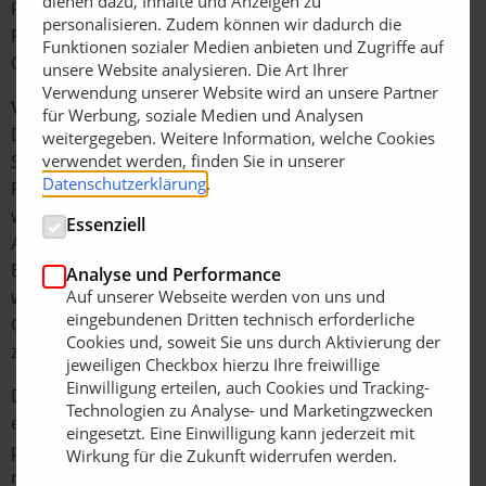
dienen dazu, Inhalte und Anzeigen zu
Rasengittersteine verlegt. Solche versickerungsaktiven
personalisieren. Zudem können wir dadurch die
Flächen gewährleisten bei Starkregen zügige
Funktionen sozialer Medien anbieten und Zugriffe auf
Oberflächenentwässerung.
unsere Website analysieren. Die Art Ihrer
Verwendung unserer Website wird an unsere Partner
Vielfältige Pflanzenauswahl
für Werbung, soziale Medien und Analysen
Die Gestaltung mit Solitärbäumen und
weitergegeben. Weitere Information, welche Cookies
Strauchpflanzungen inmitten ausgedehnter
verwendet werden, finden Sie in unserer
Datenschutzerklärung
.
Rasenflächen verleiht dem Wohnquartier einen
weiträumigen Ausdruck. Insgesamt 20 verschiedene
Essenziell
Arten, darunter Magnolien, Edelflieder, Japanische
Blütenkirsche, Zierapfel und Gemeiner Schneeball,
Analyse und Performance
wachsen auf dem Gelände. Inmitten des vielfältigen
Auf unserer Webseite werden von uns und
eingebundenen Dritten technisch erforderliche
Grüns laden Sitzbänke und Spielplatzgeräte Jung und Alt
Cookies und, soweit Sie uns durch Aktivierung der
zum Aufenthalt ein.
jeweiligen Checkbox hierzu Ihre freiwillige
Einwilligung erteilen, auch Cookies und Tracking-
Das Wohnquartier Noltemeyer Höfe zeigt auf
Technologien zu Analyse- und Marketingzwecken
eindrucksvolle Weise, dass Retentionsdächer heute ein
eingesetzt. Eine Einwilligung kann jederzeit mit
probates Mittel sind, um Hochwassergefahr zu
Wirkung für die Zukunft widerrufen werden.
reduzieren. Regenwasserrückhalt, grüner