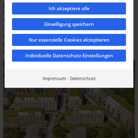
Erholungsraum, ökologische Ausgleichsfläche,
Ich akzeptiere alle
Verbesserung des Kleinklimas, Staub- und
Schadstoffbindung, Schutz der Bausubstanz – es sind
Einwilligung speichern
unendlich viele Aspekte der Nachhaltigkeit, die auf
Dächern möglich sind. Sie alle wollen und müssen
Nur essenzielle Cookies akzeptieren
genutzt werden, um ökologisch zukunftsorientiert zu
bauen.
Individuelle Datenschutz-Einstellungen
Impressum
Datenschutz