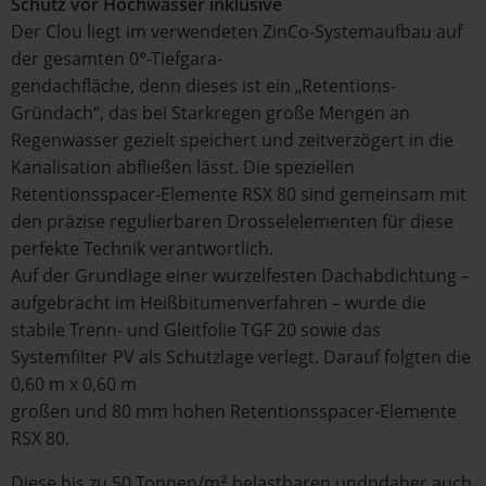
Schutz vor Hochwasser inklusive
Der Clou liegt im verwendeten ZinCo-Systemaufbau auf
der gesamten 0°-Tiefgara-
gendachfläche, denn dieses ist ein „Retentions-
Gründach“, das bei Starkregen große Mengen an
Regenwasser gezielt speichert und zeitverzögert in die
Kanalisation abfließen lässt. Die speziellen
Retentionsspacer-Elemente RSX 80 sind gemeinsam mit
den präzise regulierbaren Drosselelementen für diese
perfekte Technik verantwortlich.
Auf der Grundlage einer wurzelfesten Dachabdichtung –
aufgebracht im Heißbitumenverfahren – wurde die
stabile Trenn- und Gleitfolie TGF 20 sowie das
Systemfilter PV als Schutzlage verlegt. Darauf folgten die
0,60 m x 0,60 m
großen und 80 mm hohen Retentionsspacer-Elemente
RSX 80.
Diese bis zu 50 Tonnen/m² belastbaren undndaher auch