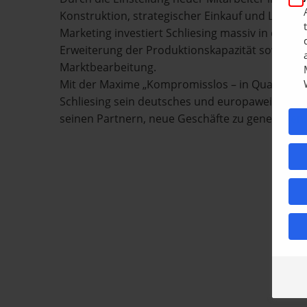
Konstruktion, strategischer Einkauf und Lagerw
Marketing investiert Schliesing massiv in die Zuku
Erweiterung der Produktionskapazität sowie di
Marktbearbeitung.
Mit der Maxime „Kompromisslos – in Qualität un
Schliesing sein deutsches und europaweites Hän
seinen Partnern, neue Geschäfte zu generieren.