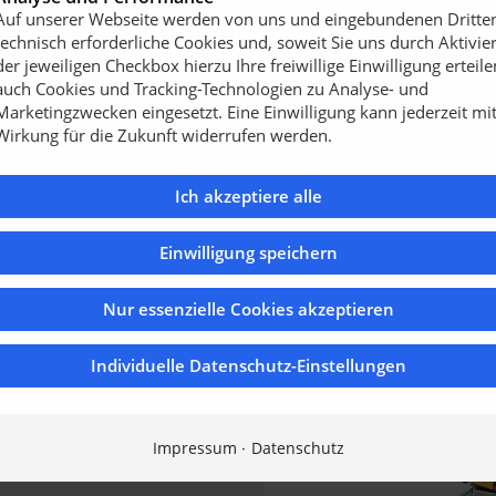
Auf unserer Webseite werden von uns und eingebundenen Dritte
irtschaft, Außendienst und
technisch erforderliche Cookies und, soweit Sie uns durch Aktivie
nft. Ziel ist die
der jeweiligen Checkbox hierzu Ihre freiwillige Einwilligung erteile
e Ausweitung der
auch Cookies und Tracking-Technologien zu Analyse- und
Marketingzwecken eingesetzt. Eine Einwilligung kann jederzeit mi
Wirkung für die Zukunft widerrufen werden.
d Leistung!“ stärkt
dlernetz und hilft so
Ich akzeptiere alle
Einwilligung speichern
Nur essenzielle Cookies akzeptieren
Individuelle Datenschutz-Einstellungen
Impressum
Datenschutz