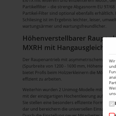
EX/TX mit leiserem und effizienterem Motor, der
Partikelfilter – die strenge Abgasnorm EU 97/68 E
Partikel-Filter sind optional ebenfalls erhältlich
Schliesing ist im Ergebnis leichter, leiser, umwel
wartungsärmer und wartungsfreundlicher.
Höhenverstellbarer Raupenh
MXRH mit Hangausgleich
Der Raupenantrieb mit asymmetrischem, hydra
Wir
(Spurbreite von 1200 - 1690 mm, Höhenverstell
und
Fun
bietet Profis beim Holzzerkleinern die Möglichke
ana
effizient zu arbeiten.
Par
Wei
Weiterhin wurden 2 Unimog-Modelle mit Holzze
uns
mit der einzigartigen Hochentleerung auf der 
Sie stellen eine besonders effiziente Form der 
dar und bereichern die universellen Einsatzmög
Durch die Einstellung neuer Mitarbeiter in den