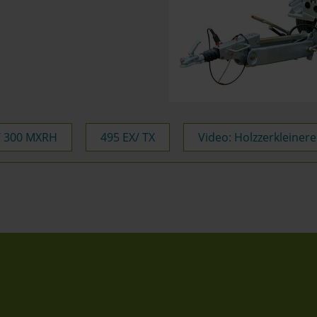
/ 300 MXRH
495 EX/ TX
Video: Holzzerkleinere