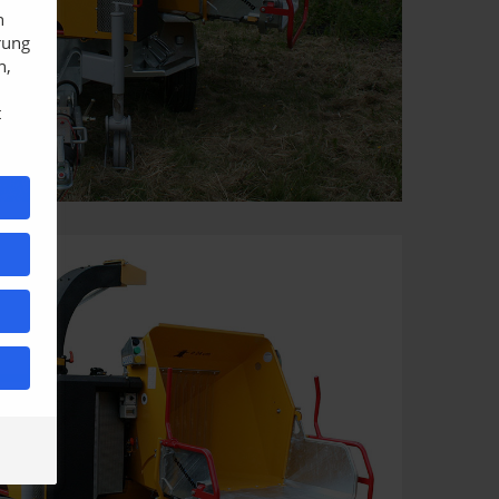
n
rung
n,
t