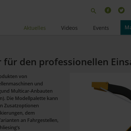
Ma
Aktuelles
Videos
Events
 für den professionellen Eins
produkten von
ellenmaschinen und
gund Multicar-Anbauten
n). Die Modellpalette kann
n Zusatzoptionen
ackierungen, dem
arianten an Fahrgestellen,
liesing‘s