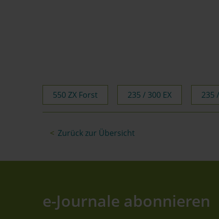
550 ZX Forst
235 / 300 EX
235 
Zurück zur Übersicht
e-Journale abonnieren