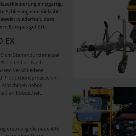
zzerkleinerung einzigartig.
e Schliesing eine Vielzahl
eweist wiederholt, dass
ern Europas gehört.
0 EX
s 19 cm Stammdurchmesser
t® bestellbar. Nach
lossen verschiedene
d Produktionsprozess ein.
ng- Maschinen neben
aß an Robustheit,
ing erstmalig die neue 495