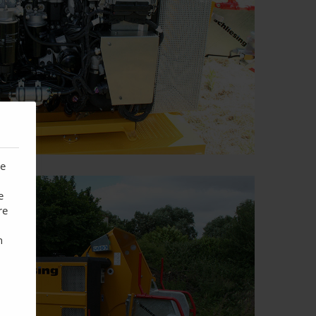
te
e
re
n