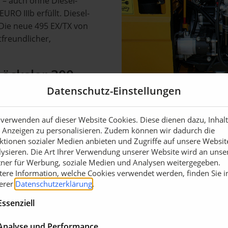
 – auch ohne Diesel-
URO IIIb erfüllt. Diesel-
. Die neue 495 EX/TX von
tfreundlicher,
äcksler 300
Datenschutz-Einstellungen
ulischen Hangausgleich
 verwenden auf dieser Website Cookies. Diese dienen dazu, Inhal
ung von 335 - 640 mm)
 Anzeigen zu personalisieren. Zudem können wir dadurch die
ktionen sozialer Medien anbieten und Zugriffe auf unsere Websit
it, in nahezu jedem Terrain
lysieren. Die Art Ihrer Verwendung unserer Website wird an unse
tner für Werbung, soziale Medien und Analysen weitergegeben.
tere Information, welche Cookies verwendet werden, finden Sie i
rkleinerer- Frontanbauten
erer
Datenschutzerklärung
.
demopark 2015 vorgeführt.
mobilen Holzzerkleinerung
Essenziell
lichkeiten dieser Fahrzeuge.
Analyse und Performance
 Bereichen Produktion,