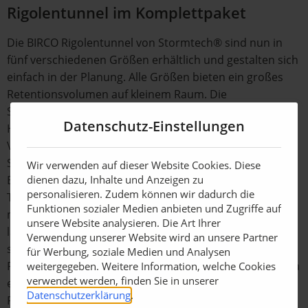
Rigolentunnel im Komplettpaket
Die BIRCO Rigolentunnel von Stormtech® sind nun in
fünf verschiedenen Größen erhältlich und gestalten sich
einfach in der Planung. Alle Größen bieten ein großes
Retentionsvolumen auf kleinem Raum. Die
Systemkomponenten stammen auf Wunsch aus einer
Datenschutz-Einstellungen
Hand: oberflächennahe Entwässerungssysteme,
Vorbehandlung, Tunnelkammern, Rohre, BIRCO-
Systemschächte, Geotextil, Bändchengewebe und mehr.
Wir verwenden auf dieser Website Cookies. Diese
dienen dazu, Inhalte und Anzeigen zu
Beim Transport und der Lagerung sind die stapelbaren
personalisieren. Zudem können wir dadurch die
Tunnel platzsparend. Der Einbau verläuft schnell und
Funktionen sozialer Medien anbieten und Zugriffe auf
mühelos, da Clips und Verbinder entfallen. Durch die
unsere Website analysieren. Die Art Ihrer
lastabtragende Konstruktion in Form eines Gewölbes
Verwendung unserer Website wird an unsere Partner
sind die Bauteile stabil und lange belastbar. Die
für Werbung, soziale Medien und Analysen
Rigolentunnel sind einfach zu warten und zu reinigen, da
weitergegeben. Weitere Information, welche Cookies
verwendet werden, finden Sie in unserer
es im Inneren keine Querstreben gibt. BIRCO
Datenschutzerklärung
.
Rigolentunnel von StormTech® sind dauerhaft