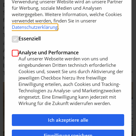
Verwendung unserer Website wird an unsere Partner
Die Coreum Akademie bietet individuell konzipierte
für Werbung, soziale Medien und Analysen
Schulungen und über das gesamte Jahr hinweg ein
weitergegeben. Weitere Information, welche Cookies
festes Schulungsprogramm, das sich an alle Mitarbeiter
verwendet werden, finden Sie in unserer
Datenschutzerklärung
.
richtet, egal ob Führungskraft, Anwender oder
Techniker. Die Themenvielfalt beinhaltet dabei unter
Essenziell
anderem sowohl Vermessung, verschiedene
Anwendertrainings aber auch Gesundheits- und
Analyse und Performance
Kommunikationsseminaren. Und Trainer Möhrle
Auf unserer Webseite werden von uns und
eingebundenen Dritten technisch erforderliche
bestätigt: „Man merkt, dass dem Team des Coreum das
Cookies und, soweit Sie uns durch Aktivierung der
Thema Aus- und Weiterbildung wirklich am Herzen liegt.“
jeweiligen Checkbox hierzu Ihre freiwillige
Einwilligung erteilen, auch Cookies und Tracking-
Technologien zu Analyse- und Marketingzwecken
eingesetzt. Eine Einwilligung kann jederzeit mit
Wirkung für die Zukunft widerrufen werden.
Ich akzeptiere alle
Einwilligung speichern