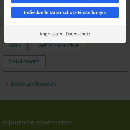
Individuelle Datenschutz-Einstellungen
Kebony
Referenzen Terrassen
Produkte Terrassen
Kebony PRO Team
Impressum
Datenschutz
Video
pdf Terrassenflyer
E-Mail senden
Zurück zur Übersicht
e-Journale abonnieren