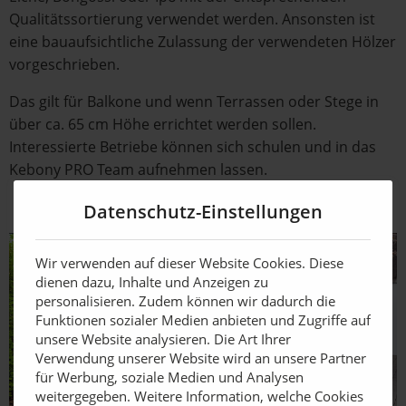
Qualitätssortierung verwendet werden. Ansonsten ist
eine bauaufsichtliche Zulassung der verwendeten Hölzer
vorgeschrieben.
Das gilt für Balkone und wenn Terrassen oder Stege in
über ca. 65 cm Höhe errichtet werden sollen.
Interessierte Betriebe können sich schulen und in das
Kebony PRO Team aufnehmen lassen.
Datenschutz-Einstellungen
Wir verwenden auf dieser Website Cookies. Diese
dienen dazu, Inhalte und Anzeigen zu
personalisieren. Zudem können wir dadurch die
Funktionen sozialer Medien anbieten und Zugriffe auf
unsere Website analysieren. Die Art Ihrer
Verwendung unserer Website wird an unsere Partner
für Werbung, soziale Medien und Analysen
weitergegeben. Weitere Information, welche Cookies