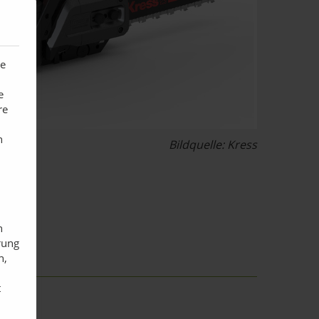
te
e
re
n
Bildquelle: Kress
n
rung
n,
t