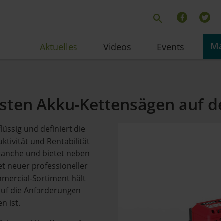
Ma
Aktuelles
Videos
Events
rksten Akku-Kettensägen auf 
üssig und definiert die
ktivität und Rentabilität
Branche und bietet neben
et neuer professioneller
mercial-Sortiment hält
auf die Anforderungen
n ist.