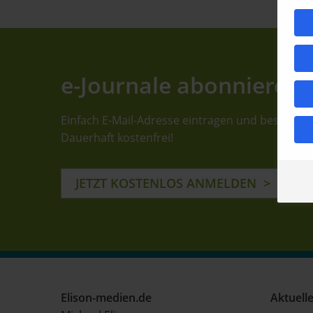
e-Journale abonnieren
Einfach E-Mail-Adresse eintragen und bestätige
Dauerhaft kostenfrei!
JETZT KOSTENLOS ANMELDEN
Elison-medien.de
Aktuell