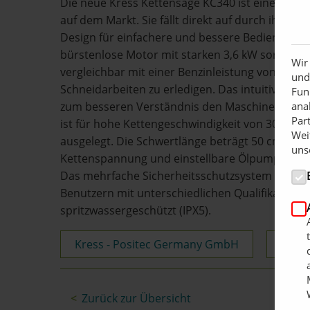
Die neue Kress Kettensäge KC340 ist eine der s
auf dem Markt. Sie fällt direkt auf durch ihr k
Design für einfachere und bessere Bedienung mi
bürstenlose Motor mit starken 3,6 kW sorgt für
Wir
vergleichbar mit einer Benzinleistung von 65cc
und
Schneidarbeiten zu erledigen. Das intuitive Bedi
Fun
zum besseren Verständnis den Maschinenstatus
ana
Par
ist für hohe Kettengeschwindigkeit von 30 m/s u
Wei
ausgelegt. Die Schwertlänge beträgt 50 cm. Prof
uns
Kettenspannung und einstellbare Ölpumpe bring
Das mehrfache Sicherheitsschutzsystem gewährl
Benutzern mit unterschiedlichen Qualifikationss
spritzwassergeschützt (IPX5).
Kress - Positec Germany GmbH
Über
Zurück zur Übersicht