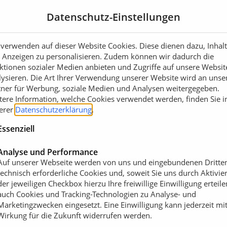
tärksten Akku-Kettensägen
ompaktes, ergonomisches
Datenschutz-Einstellungen
t QuickStart. Der
 lange Lebensdauer und ist
 verwenden auf dieser Website Cookies. Diese dienen dazu, Inhal
m, um selbst anspruchsvolle
 Anzeigen zu personalisieren. Zudem können wir dadurch die
enfeld mit IOT unterstützt
ktionen sozialer Medien anbieten und Zugriffe auf unsere Websit
. Die Oregon 0.325 Kette
lysieren. Die Art Ihrer Verwendung unserer Website wird an unse
tner für Werbung, soziale Medien und Analysen weitergegeben.
nd saubere, glatte Schnitte
tere Information, welche Cookies verwendet werden, finden Sie i
essionelle, manuelle
erer
Datenschutzerklärung
.
t individuelle Anpassung.
eistet die Sicherheit von
Essenziell
tufen. Die KC340 ist
Analyse und Performance
Auf unserer Webseite werden von uns und eingebundenen Dritte
technisch erforderliche Cookies und, soweit Sie uns durch Aktivie
sicht AKKU-Kettensägen
KC340 Kettensäge
der jeweiligen Checkbox hierzu Ihre freiwillige Einwilligung erteile
auch Cookies und Tracking-Technologien zu Analyse- und
Marketingzwecken eingesetzt. Eine Einwilligung kann jederzeit mi
Wirkung für die Zukunft widerrufen werden.