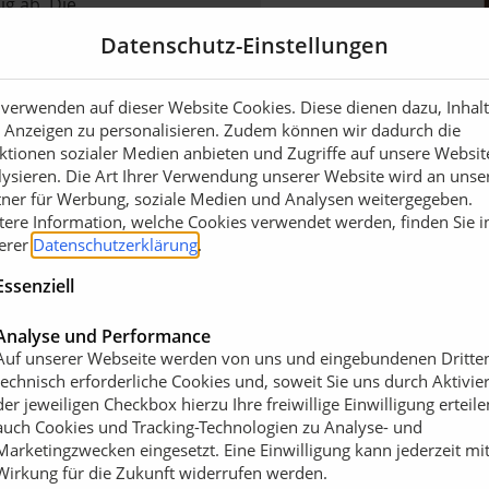
ig ab. Die
organischen Düngern mit
Datenschutz-Einstellungen
RAL-gütegesicherte
 verwenden auf dieser Website Cookies. Diese dienen dazu, Inhal
 Anzeigen zu personalisieren. Zudem können wir dadurch die
ktionen sozialer Medien anbieten und Zugriffe auf unsere Websit
d fördert die Bodenaktivität.
lysieren. Die Art Ihrer Verwendung unserer Website wird an unse
rt ist. Dank ihrer großen,
tner für Werbung, soziale Medien und Analysen weitergegeben.
Wasser und den darin
tere Information, welche Cookies verwendet werden, finden Sie i
 fördert sie die Besiedlung
erer
Datenschutzerklärung
.
aften Humusaufbau und
Essenziell
 das Substrat rieselfähig
anzenwurzeln vor
Analyse und Performance
rt.
Auf unserer Webseite werden von uns und eingebundenen Dritte
technisch erforderliche Cookies und, soweit Sie uns durch Aktivie
der jeweiligen Checkbox hierzu Ihre freiwillige Einwilligung erteile
auch Cookies und Tracking-Technologien zu Analyse- und
Marketingzwecken eingesetzt. Eine Einwilligung kann jederzeit mi
Wirkung für die Zukunft widerrufen werden.