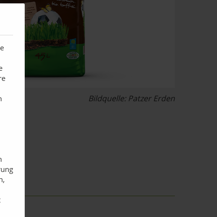
te
e
re
Bildquelle: Patzer Erden
n
n
rung
n,
t