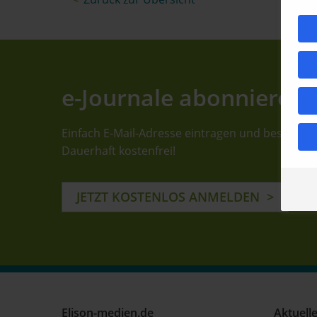
e-Journale abonnieren
Einfach E-Mail-Adresse eintragen und bestätige
Dauerhaft kostenfrei!
JETZT KOSTENLOS ANMELDEN
Elison-medien.de
Aktuell