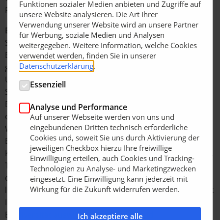
Funktionen sozialer Medien anbieten und Zugriffe auf
Patienten.
unsere Website analysieren. Die Art Ihrer
Verwendung unserer Website wird an unsere Partner
Einrichtungen bei Dachgärten
für Werbung, soziale Medien und Analysen
Sind diese Kriterien erfüllt, gilt es, das „Therapie- und
weitergegeben. Weitere Information, welche Cookies
Erholungsdach“ abhängig von der Nutzergruppe zu
verwendet werden, finden Sie in unserer
Datenschutzerklärung
.
gestalten. Dafür sind fast keine Grenzen gesetzt:
Unabdingbar sind Sitzmöglichkeiten (z. B. Bänke,
Essenziell
Sitzgruppen oder Liegestühle) und die richtige
Beleuchtung des Gartens. Genauso sollten Pergolen
Analyse und Performance
oder Pavillons als Sonnenschutz installiert werden.
Auf unserer Webseite werden von uns und
eingebundenen Dritten technisch erforderliche
Wasser ist eines der wichtigsten Elemente auch für die
Cookies und, soweit Sie uns durch Aktivierung der
Bauwerksbegrünung. Speziell für Dachgärten auf
jeweiligen Checkbox hierzu Ihre freiwillige
Krankenhäusern wirkt es belebend. Egal ob als Brunnen,
Einwilligung erteilen, auch Cookies und Tracking-
Teich, Bachlauf oder nur einfaches Vogelbecken, dient
Technologien zu Analyse- und Marketingzwecken
das Wasser als Sinneselement. Außerdem erstellt es ein
eingesetzt. Eine Einwilligung kann jederzeit mit
Wirkung für die Zukunft widerrufen werden.
lokales Mikroklima rund um die Pflanzen und zieht damit
Insekten und Libellen an, was sich positiv auf die
Biodiversität auswirkt. Durch Sport- und
Ich akzeptiere alle