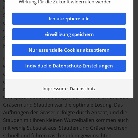
Wirkung für die Zukunft widerrufen werden.
in der Substrathöhe als auch zwischen den
Schubschwellen. Zudem könnte das Gewicht der sich
Ich akzeptiere alle
über die Jahre immer weiter entwickelnden
Gehölzvegetation die ursprünglich angenommenen
Einwilligung speichern
Schublasten in einem nicht mehr einzuschätzendem
Maß übersteigen.
Nur essenzielle Cookies akzeptieren
Die Empfehlung von Optigrün bei diesem speziellen Fall
Individuelle Datenschutz-Einstellungen
war daher, eine Vegetation zu wählen, die robust ist und
die unterschiedlichen klimatischen Anforderungen
erfüllt. Sie sollte leicht aufzubringen sein, mit einer
Impressum
Datenschutz
niedrigen Substrathöhe auskommen, schnell wachsen
und später einfach zu pflegen sein. Eine Mischung aus
Gräsern und Stauden war die optimale Lösung. Das
Aufbringen der Gräser erfolgte durch Ansaat, und die
Stauden mit ihren kleinen Wurzelballen kommen auch
mit wenig Substrat aus. Stauden und Gräser wachsen
schnell und führen rasch zu dem gewünschten