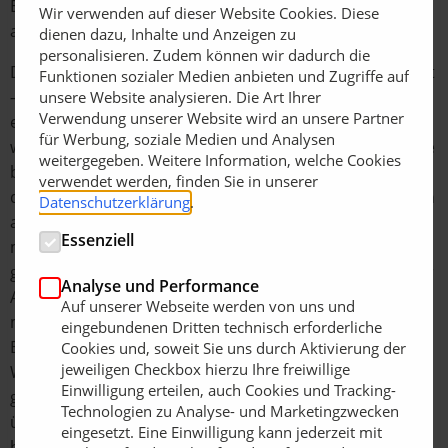
Eigenschaften das Optigrün Intensivsubstrat i
Wir verwenden auf dieser Website Cookies. Diese
aufgebracht.
dienen dazu, Inhalte und Anzeigen zu
personalisieren. Zudem können wir dadurch die
Das „Herzstück“ der Begrünung – die Vegetationsschicht
Funktionen sozialer Medien anbieten und Zugriffe auf
– folgte als letztes. Da Steildächer besonders
unsere Website analysieren. Die Art Ihrer
Verwendung unserer Website wird an unsere Partner
erosionsanfällig sind, sollten Pflanzen eingesetzt
für Werbung, soziale Medien und Analysen
werden, die schnell eine geschlossene Vegetationsdecke
weitergegeben. Weitere Information, welche Cookies
bilden. Die Besonderheit bei dem Testturm ist zudem,
verwendet werden, finden Sie in unserer
dass es sich um ein rundes Dach mit einer Begrünung in
Datenschutzerklärung
.
alle vier Himmelsrichtungen handelt. Das bedeutet, es
Essenziell
mussten für Sonne, Schatten und Halbschatten
geeignete Pflanzen ausgewählt werden. Der Wunsch der
Analyse und Performance
Architekten war zunächst eine einheitliche Begrünung
Auf unserer Webseite werden von uns und
mit Stauden und bodendeckenden Gehölzen.
eingebundenen Dritten technisch erforderliche
Bodendeckende Gehölze haben jedoch ein langsameres
Cookies und, soweit Sie uns durch Aktivierung der
jeweiligen Checkbox hierzu Ihre freiwillige
Wurzelwachstum und brauchen länger, bis die Fläche
Einwilligung erteilen, auch Cookies und Tracking-
geschlossen durchwurzelt und von Blattwerk
Technologien zu Analyse- und Marketingzwecken
überwachsen ist. Damit die Pflanzen nicht vertrocknen,
eingesetzt. Eine Einwilligung kann jederzeit mit
benötigen sie zudem ausreichend Wurzelraum – sowohl