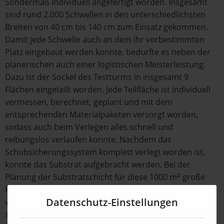
Sondermaß individuell angefertigt worden. Insgesamt
sind rund 2.000 Schwellen in den unterschiedlichsten
Breiten von 40 cm bis 140 cm zum Einsatz gekommen.
Damit jede Schwelle auch an dem ihr vorbestimmten
Platz eingebaut werden konnte, bedurfte es neben der
planerischen auch einer logistischen Meisterleistung.
Dazu ist der Sockel des Testturms in insgesamt 9
Flächen eingeteilt worden. Jede Teilfläche ist individuell
vermessen, berechnet, geplant und mit dem
entsprechenden Materialpaketen versorgt worden,
sodass auch beim Verlegen alles schnell und
reibungslos verlaufen konnte. Nachdem das
Schubsicherungssystem komplett verlegt worden ist,
konnte das Substrat aufgebracht werden. Bei der
Planung der Substratschicht für diese 1000 m² große
Fläche mussten Auflast und Zugkräfte genau berechnet
Datenschutz-Einstellungen
werden. Mit einer Höhe von 20 cm wurde aufgrund
seiner guten wasserspeichernden und nährstoffreichen