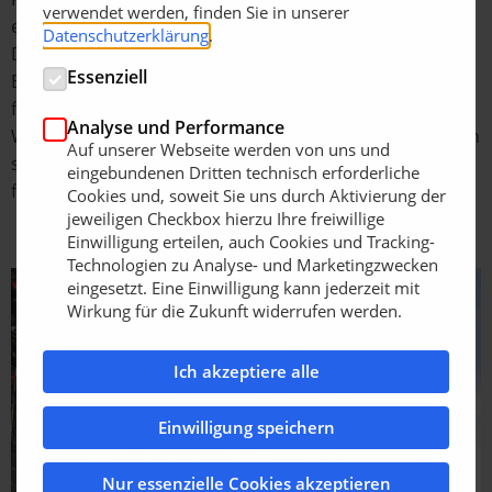
verwendet werden, finden Sie in unserer
ermöglichen sie flächige Begrünungen in jeglicher
Datenschutzerklärung
.
Dimension. Ein aufeinander abgestimmtes
Essenziell
Baukastensystem von Einzelteilen bildet die Basis für
flexible Gestaltungsmöglichkeiten und kreative Ideen.
Analyse und Performance
Witterungsbeständig, langlebig und wartungsarm halten
Auf unserer Webseite werden von uns und
sie später die lebendige Gebäudehülle über Jahrzehnte
eingebundenen Dritten technisch erforderliche
fest.
Cookies und, soweit Sie uns durch Aktivierung der
jeweiligen Checkbox hierzu Ihre freiwillige
Einwilligung erteilen, auch Cookies und Tracking-
Technologien zu Analyse- und Marketingzwecken
eingesetzt. Eine Einwilligung kann jederzeit mit
Wirkung für die Zukunft widerrufen werden.
Ich akzeptiere alle
Einwilligung speichern
Nur essenzielle Cookies akzeptieren