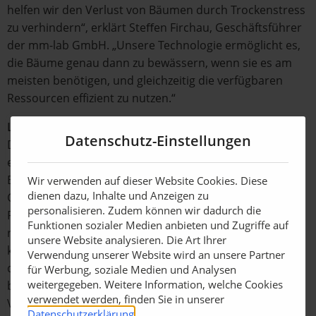
helfen wir den Verlust von Bäumen durch Trockenstress
zu verhindern“, erklärt Steﬀen Firchau, Geschäftsführer
der mm-lab GmbH. „Unsere Technologie ermöglicht es,
die Bäume genau dann zu bewässern, wenn sie es am
meisten benötigen, und gleichzeitig die verfügbaren
Ressourcen effizient zu nutzen.“
Langfristige Perspektive
Datenschutz-Einstellungen
Das Projekt wird kontinuierlich ausgewertet, wobei die
erfassten Daten genutzt werden, um die Effizienz der
Bewässerung zu maximieren und die städtischen
Wir verwenden auf dieser Website Cookies. Diese
dienen dazu, Inhalte und Anzeigen zu
Grünﬂächen nachhaltig zu unterstützen. In diesem
personalisieren. Zudem können wir dadurch die
Rahmen werden die Bewässerungsstrategien
Funktionen sozialer Medien anbieten und Zugriffe auf
regelmäßig angepasst, um den sich ändernden
unsere Website analysieren. Die Art Ihrer
klimatischen Bedingungen gerecht zu werden. So trägt
Verwendung unserer Website wird an unsere Partner
die Technologie nicht nur zur Schonung von Ressourcen
für Werbung, soziale Medien und Analysen
weitergegeben. Weitere Information, welche Cookies
bei, sondern auch zur langfristigen Sicherstellung der
verwendet werden, finden Sie in unserer
Vitalität der Stadtbäume, die durch steigende
Datenschutzerklärung
.