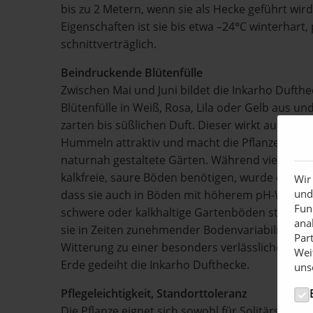
bis zu 2 Metern, wenn sie als Hecke geführt wir
Eigenschaften ist sie bis etwa –24°C winterhart, 
schnittverträglich.
Beindruckende Blütenfülle
Zwischen Mai und Juni bildet die Inkarho Dufth
Blütenfülle in Weiß, Rosa, Lila oder Gelb aus u
zarten bis süßlichen Duft. Dieser wirkt auch au
Hummeln attraktiv und macht die Pflanze damit
naturnah gestaltete Gärten. Während viele kl
kalkfreie, saure Böden benötigen, wurde die Ink
Wir
und
dass sie auch in Böden mit höherem pH-Wert zuv
Fun
schwere oder kalkhaltige Gartenböden stellen f
ana
sie in Zeiten zunehmender Bodenvariabilität u
Par
Witterung zu einer besonders verlässlichen Wahl
Wei
Erde gedeiht die Inkarho Dufthecke.
uns
Pflegeleichtigkeit, Standorttoleranz
Die Pflanze eignet sich sowohl für Solitärstando