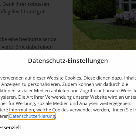
d. Dank ihrer robusten
pflegeleicht und gut
ecke eine beeindruckende
nd verströmt dabei einen
f Bestäuber wie Bienen und
Datenschutz-Einstellungen
 besonders interessant für
assische Rhododendren
arho Dufthecke so veredelt,
 verwenden auf dieser Website Cookies. Diese dienen dazu, Inhal
 Anzeigen zu personalisieren. Zudem können wir dadurch die
erlässig wächst. Selbst
ktionen sozialer Medien anbieten und Zugriffe auf unsere Websit
ür sie kein Problem dar, was
lysieren. Die Art Ihrer Verwendung unserer Website wird an unse
nd unvorhersehbarer
tner für Werbung, soziale Medien und Analysen weitergegeben.
 macht. Auch in torffreier
tere Information, welche Cookies verwendet werden, finden Sie i
erer
Datenschutzerklärung
.
Essenziell
rte als auch für Kübel und