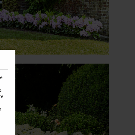
te
e
re
n