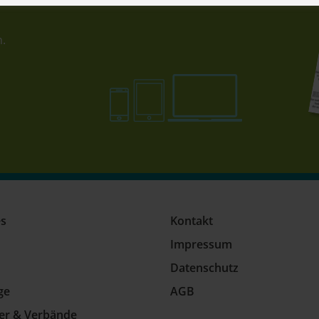
n.
es
Kontakt
Impressum
Datenschutz
ge
AGB
ler & Verbände