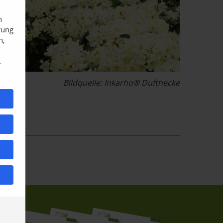
n
rung
n,
t
Bildquelle: Inkarho® Dufthecke