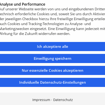
Analyse und Performance
ieren von ihrer
Auf unserer Webseite werden von uns und eingebundenen Dritte
ediglich eine gute
technisch erforderliche Cookies und, soweit Sie uns durch Aktivie
und bevorzugt kalkfreies
der jeweiligen Checkbox hierzu Ihre freiwillige Einwilligung erteile
nötig.
auch Cookies und Tracking-Technologien zu Analyse- und
Marketingzwecken eingesetzt. Eine Einwilligung kann jederzeit mi
ich ist, ist eine starke,
Wirkung für die Zukunft widerrufen werden.
Standorttoleranz und mit
rbindet.
Ich akzeptiere alle
Einwilligung speichern
Nur essenzielle Cookies akzeptieren
Individuelle Datenschutz-Einstellungen
Impressum
Datenschutz