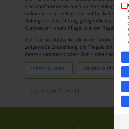
Heckenpflanzungen. Auch Gartenneulinge profit
unkomplizierten Pflege: Die Dufthecke benötigt l
Anfangsdurchfeuchtung, gelegentliches Düngen 
Gießwasser – mehr Pflege ist in der Regel nicht 
Die Inkarho-Dufthecke, die in der Größe C5 erhältl
zeitgemäße Empfehlung, die Pflegeleichtigkeit, 
ihrem charakteristischen Duft – miteinander ve
INKARHO GmbH
Inkarho Dufthecke
Zurück zur Übersicht