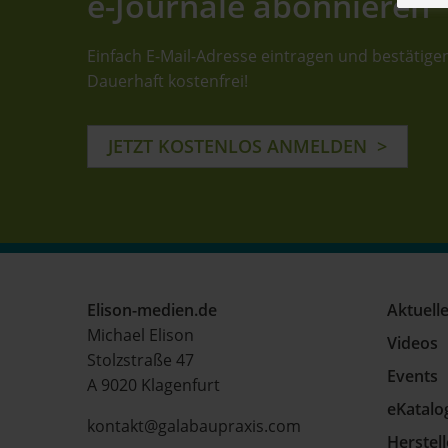
e-Journale abonnieren
Einfach E-Mail-Adresse eintragen und bestätige
Dauerhaft kostenfrei!
JETZT KOSTENLOS ANMELDEN
Elison-medien.de
Aktuell
Michael Elison
Videos
Stolzstraße 47
Events
A 9020 Klagenfurt
eKatalo
kontakt@galabaupraxis.com
Herstel