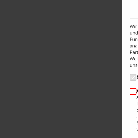
Wir
und
Fun
ana
Par
Wei
uns