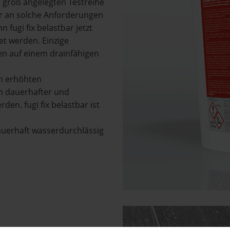
 groß angelegten Testreihe
ar an solche Anforderungen
fugi fix belastbar jetzt
et werden. Einzige
ten auf einem drainfähigen
en erhöhten
in dauerhafter und
en. fugi fix belastbar ist
dauerhaft wasserdurchlässig