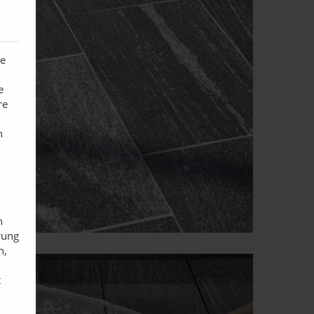
te
e
re
n
n
rung
n,
t