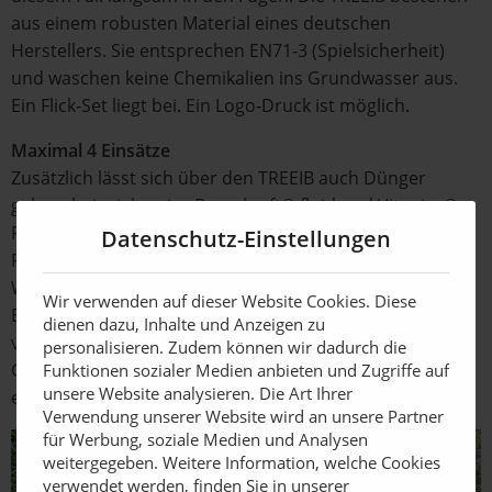
aus einem robusten Material eines deutschen
Herstellers. Sie entsprechen EN71-3 (Spielsicherheit)
und waschen keine Chemikalien ins Grundwasser aus.
Ein Flick-Set liegt bei. Ein Logo-Druck ist möglich.
Maximal 4 Einsätze
Zusätzlich lässt sich über den TREEIB auch Dünger
geben, beispielsweise Baumkraft® fluid und Vitanica®
RZ. An besonders belasteten Standorten wäscht der
Datenschutz-Einstellungen
Frühjahrseinsatz auch das Streusalz nach dem
Winterdienst aus der Feinwurzelzone. Mit maximal 4
Wir verwenden auf dieser Website Cookies. Diese
Einsätzen pro Baum und Jahr wird dem Trockenstress
dienen dazu, Inhalte und Anzeigen zu
vorgebeugt. Denn schließlich sollen auch kommende
personalisieren. Zudem können wir dadurch die
Generationen noch große Bäume in Städten und Parks
Funktionen sozialer Medien anbieten und Zugriffe auf
unsere Website analysieren. Die Art Ihrer
erleben können.
Verwendung unserer Website wird an unsere Partner
für Werbung, soziale Medien und Analysen
weitergegeben. Weitere Information, welche Cookies
verwendet werden, finden Sie in unserer