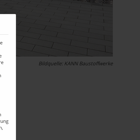
te
e
re
Bildquelle: KANN Baustoffwerke
n
n
rung
n,