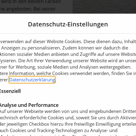
d wird in den beiden Farben
he angeboten. Bei seiner
nsatz. Zerkleinert und zu
Datenschutz-Einstellungen
 wird dieser zusammen mit
Betonsteinen verarbeitet.
 verwenden auf dieser Website Cookies. Diese dienen dazu, Inhal
 Anzeigen zu personalisieren. Zudem können wir dadurch die
lasters entspricht dem
ktionen sozialer Medien anbieten und Zugriffe auf unsere Websit
m Garten- und
lysieren. Die Art Ihrer Verwendung unserer Website wird an unse
die gleichen Materialien
tner für Werbung, soziale Medien und Analysen weitergegeben.
tere Information, welche Cookies verwendet werden, finden Sie i
n. Beim Vios RX40 sind dies
erer
Datenschutzerklärung
.
Lichteinfall sanft glitzern.
der sich technisch und
Essenziell
erscheidet, jedoch in
it die Umwelt schont.
Analyse und Performance
Auf unserer Webseite werden von uns und eingebundenen Dritte
kten und Planer und die
technisch erforderliche Cookies und, soweit Sie uns durch Aktivie
ere Informationen zu holen
der jeweiligen Checkbox hierzu Ihre freiwillige Einwilligung erteile
auch Cookies und Tracking-Technologien zu Analyse- und
40
Ausschreibungstext Vios® RX40