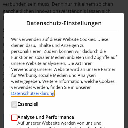
verbunden sein muss. Denn nur mit einem solchen
ganzheitlichen Innovationsverständnis lassen sich
heutzutage langfristige Markterfolge feiern.
Datenschutz-Einstellungen
Sonderschauen sollen zum Querdenken anregen
Als Zukunftsbühne gibt sich die demopark allerdings
Wir verwenden auf dieser Website Cookies. Diese
nicht damit zufrieden, Innovation ausschließlich auf
dienen dazu, Inhalte und Anzeigen zu
Maschinen- und Geräte-Ebene zu thematisieren. „Das
personalisieren. Zudem können wir dadurch die
Funktionen sozialer Medien anbieten und Zugriffe auf
beweisen seit vielen Jahren unsere spannenden
unsere Website analysieren. Die Art Ihrer
Sonderschauen, für die wir mittlerweile ebenso bekannt
Verwendung unserer Website wird an unsere Partner
sind wie für unser einzigartiges Demo-Konzept. Ziel der
für Werbung, soziale Medien und Analysen
Sonderschauen ist es, zu inspirieren, zu überraschen,
weitergegeben. Weitere Information, welche Cookies
dazuzulernen, aber auch zum Querdenken anzuregen“,
verwendet werden, finden Sie in unserer
Datenschutzerklärung
.
so Scherer.
Essenziell
Analyse und Performance
Auf unserer Webseite werden von uns und