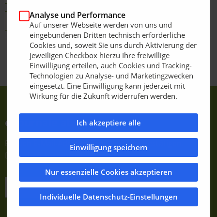
Analyse und Performance
greenstar Rasenplatte
Auf unserer Webseite werden von uns und
eingebundenen Dritten technisch erforderliche
Cookies und, soweit Sie uns durch Aktivierung der
jeweiligen Checkbox hierzu Ihre freiwillige
Zurück zur Übersicht
Einwilligung erteilen, auch Cookies und Tracking-
Technologien zu Analyse- und Marketingzwecken
eingesetzt. Eine Einwilligung kann jederzeit mit
Wirkung für die Zukunft widerrufen werden.
e-Journale abonnieren
Ich akzeptiere alle
Einfach E-Mail-Adresse eintragen und bestätigen.
Einwilligung speichern
Dauerhaft kostenfrei!
Nur essenzielle Cookies akzeptieren
JETZT KOSTENLOS ANMELDEN
Individuelle Datenschutz-Einstellungen