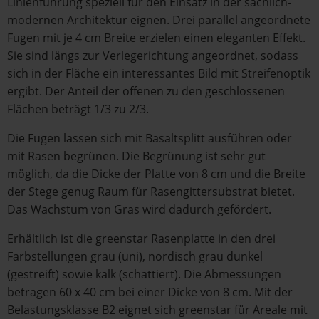
Linienführung speziell für den Einsatz in der sachlich-
modernen Architektur eignen. Drei parallel angeordnete
Fugen mit je 4 cm Breite erzielen einen eleganten Effekt.
Sie sind längs zur Verlegerichtung angeordnet, sodass
sich in der Fläche ein interessantes Bild mit Streifenoptik
ergibt. Der Anteil der offenen zu den geschlossenen
Flächen beträgt 1/3 zu 2/3.
Die Fugen lassen sich mit Basaltsplitt ausführen oder
mit Rasen begrünen. Die Begrünung ist sehr gut
möglich, da die Dicke der Platte von 8 cm und die Breite
der Stege genug Raum für Rasengittersubstrat bietet.
Das Wachstum von Gras wird dadurch gefördert.
Erhältlich ist die greenstar Rasenplatte in den drei
Farbstellungen grau (uni), nordisch grau dunkel
(gestreift) sowie kalk (schattiert). Die Abmessungen
betragen 60 x 40 cm bei einer Dicke von 8 cm. Mit der
Belastungsklasse B2 eignet sich greenstar für Areale mit