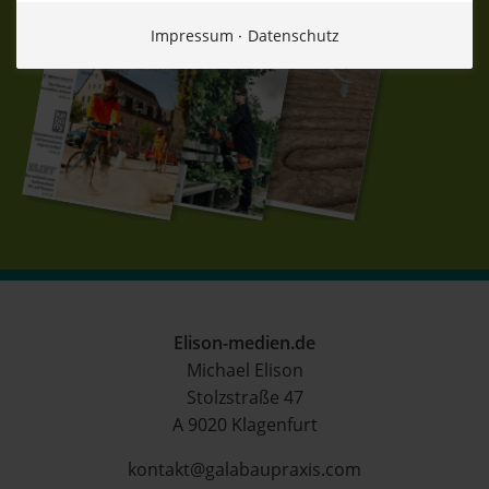
Impressum
Datenschutz
Elison-medien.de
Michael Elison
Stolzstraße 47
A 9020 Klagenfurt
kontakt@galabaupraxis.com