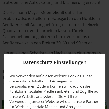
trotzdem eine Auflockerung und Drainierung erreicht.
Die Hermann Meyer KG empfiehlt daher für
problematische Stellen im Hausgarten den Hohldorn-
Aerifizierer mit Auffangbehälter, mit dem sich einzelne
Quadratmeter gut bearbeiten lassen. Für eine
Flächenbehandlung bietet sich mit Vollspoons die
Aerifizierwalze in den Breiten 30, 60 und 90 cm an.
Um an kleinen Schadstellen Nachsaaten einzubringen,
eignet sich die Kleinwalze „Seed Splotter“. Die
Datenschutz-Einstellungen
Grassamen werden leicht eingearbeitet, und die
Tiefenbegrenzung schützt dabei die Grasnarbe. So
Wir verwenden auf dieser Website Cookies. Diese
ausgestattet, geht es auf ein neues Level der
dienen dazu, Inhalte und Anzeigen zu
Rasenpflege.
personalisieren. Zudem können wir dadurch die
Funktionen sozialer Medien anbieten und Zugriffe auf
unsere Website analysieren. Die Art Ihrer
Verwendung unserer Website wird an unsere Partner
für Werbung, soziale Medien und Analysen